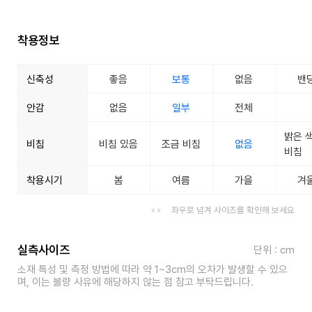
착용정보
신축성
좋음
보통
없음
밴
안감
없음
일부
전체
밝은 
비침
비침 있음
조금 비침
없음
비침
착용시기
봄
여름
가을
겨
좌우로 넘겨 사이즈를 확인해 보세요
실측사이즈
단위 : cm
소재 특성 및 측정 방법에 따라 약 1~3cm의 오차가 발생할 수 있으
며, 이는 불량 사유에 해당하지 않는 점 참고 부탁드립니다.