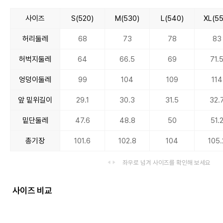
사이즈
S(520)
M(530)
L(540)
XL(55
허리둘레
68
73
78
83
허벅지둘레
64
66.5
69
71.
엉덩이둘레
99
104
109
114
앞 밑위길이
29.1
30.3
31.5
32.
밑단둘레
47.6
48.8
50
51.
총기장
101.6
102.8
104
105.
좌우로 넘겨 사이즈를 확인해 보세요
사이즈 비교