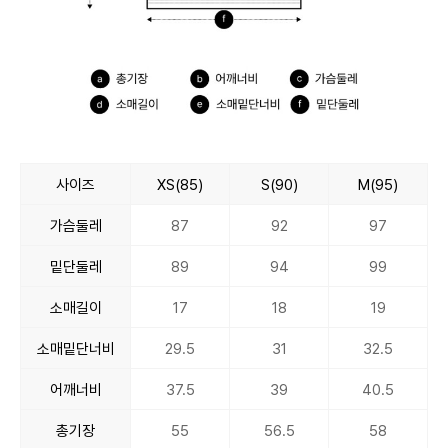
사이즈
XS(85)
S(90)
M(95)
가슴둘레
87
92
97
밑단둘레
89
94
99
소매길이
17
18
19
소매밑단너비
29.5
31
32.5
어깨너비
37.5
39
40.5
총기장
55
56.5
58