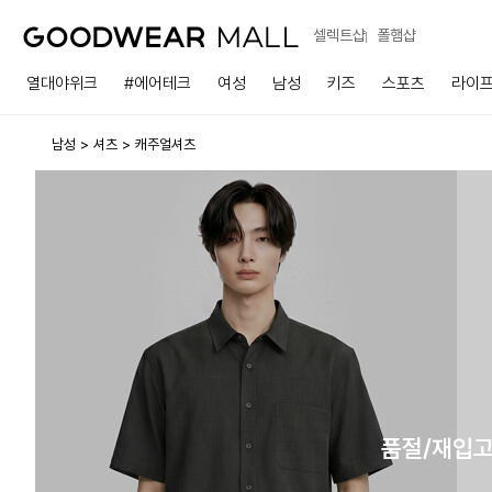
셀렉트샵
폴햄샵
열대야위크
#에어테크
여성
남성
키즈
스포츠
라이
남성
셔츠
캐주얼셔츠
품절/재입고