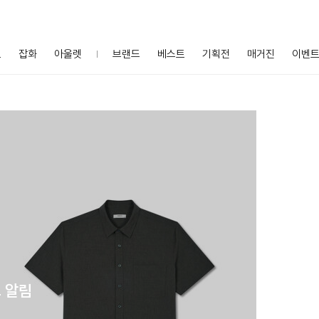
프
잡화
아울렛
브랜드
베스트
기획전
매거진
이벤
 알림