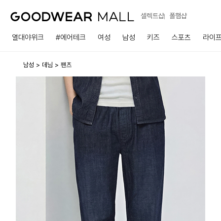
셀렉트샵
폴햄샵
열대야위크
#에어테크
여성
남성
키즈
스포츠
라이
남성
데님
팬츠