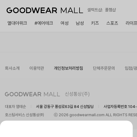
셀렉트샵
폴햄샵
열대야위크
#에어테크
여성
남성
키즈
스포츠
라이
회사소개
이용약관
개인정보처리방침
단체주문문의
입점/
신성통상(주)
대표자 염태순
서울 강동구 풍성로63길 84 신성빌딩
사업자등록번호 104-8
호스팅서비스 신성통상㈜
ⓒ 2026 goodwearmall.com ALL RIGHTS RES