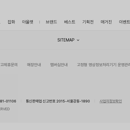
프
잡화
아울렛
브랜드
베스트
기획전
매거진
이벤
SITEMAP
광고제휴문의
매장안내
멤버십안내
고정형 영상정보처리기기 운영관
1-01106
통신판매업 신고번호 2015-서울강동-1890
사업자정보확인
ERVED