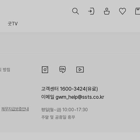
트
굿TV
리 방침
고객센터 1600-3424(유료)
이메일 gwm_help@ssts.co.kr
채무지급보증안내
평일(월~금) 10:00~17:30
주말 및 공휴일 휴무