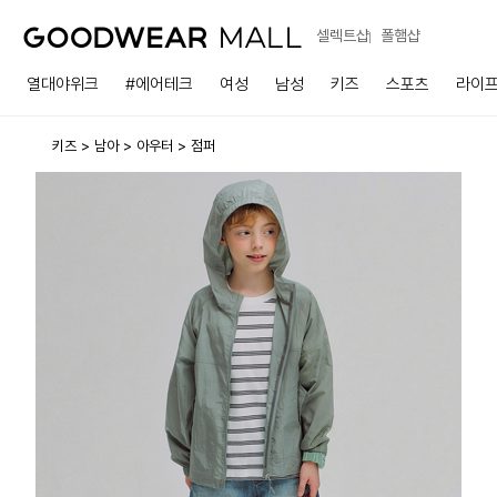
셀렉트샵
폴햄샵
열대야위크
#에어테크
여성
남성
키즈
스포츠
라이
키즈
남아
아우터
점퍼