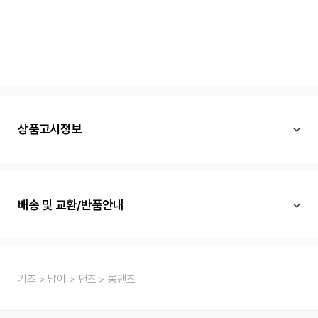
상품고시정보
배송 및 교환/반품안내
키즈
남아
팬츠
롱팬츠