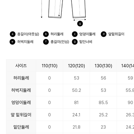
사이즈
110(110)
120(120)
130(130)
140(1
허리둘레
0
53
56
59
허벅지둘레
0
50.2
53
55.
엉덩이둘레
0
81
85.5
90
앞 밑위길이
0
24.1
25.2
26.
밑단둘레
0
21.8
23
24.