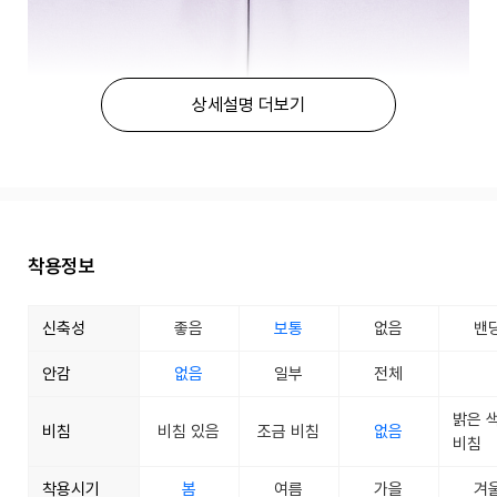
상세설명 더보기
착용정보
신축성
좋음
보통
없음
밴
안감
없음
일부
전체
밝은 
비침
비침 있음
조금 비침
없음
비침
착용시기
봄
여름
가을
겨