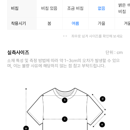
밝은 
비침
비침 있음
조금 비침
없음
비침
착용시기
봄
여름
가을
겨
좌우로 넘겨 사이즈를 확인해 보세요
실측사이즈
단위 : cm
소재 특성 및 측정 방법에 따라 약 1~3cm의 오차가 발생할 수 있으
며, 이는 불량 사유에 해당하지 않는 점 참고 부탁드립니다.