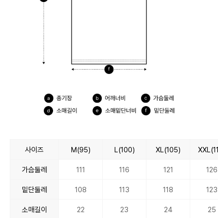
사이즈
M(95)
L(100)
XL(105)
XXL(1
가슴둘레
111
116
121
126
밑단둘레
108
113
118
123
소매길이
22
23
24
25