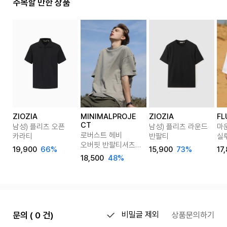
주목할 만한 상품
ZIOZIA
MINIMALPROJE
ZIOZIA
FL
CT
남성) 플리츠 오픈
남성) 플리츠 라운드
마
로버스트 헤비
카라티
반팔티
실
오버핏 반팔티셔츠
FS
19,900
66%
15,900
73%
17
MST127 8color
18,500
48%
문의 ( 0 건)
비밀글 제외
상품문의하기