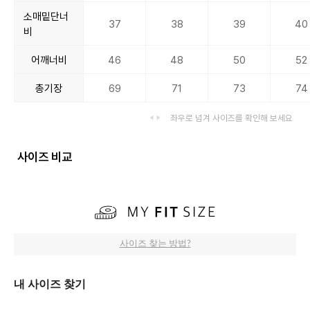
소매밑단너
37
38
39
40
비
어깨너비
46
48
50
52
총기장
69
71
73
74
좌우로 넘겨 사이즈를 확인해 보세요
사이즈 비교