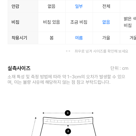
안감
없음
일부
전체
밝은 
비침
비침 있음
조금 비침
없음
비침
착용시기
봄
여름
가을
겨
좌우로 넘겨 사이즈를 확인해 보세요
실측사이즈
단위 : cm
소재 특성 및 측정 방법에 따라 약 1~3cm의 오차가 발생할 수 있으
며, 이는 불량 사유에 해당하지 않는 점 참고 부탁드립니다.