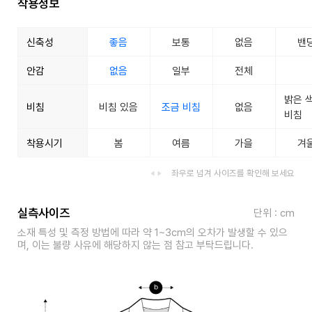
착용정보
신축성
좋음
보통
없음
밴
안감
없음
일부
전체
밝은 
비침
비침 있음
조금 비침
없음
비침
착용시기
봄
여름
가을
겨
좌우로 넘겨 사이즈를 확인해 보세요
실측사이즈
단위 : cm
소재 특성 및 측정 방법에 따라 약 1~3cm의 오차가 발생할 수 있으
며, 이는 불량 사유에 해당하지 않는 점 참고 부탁드립니다.