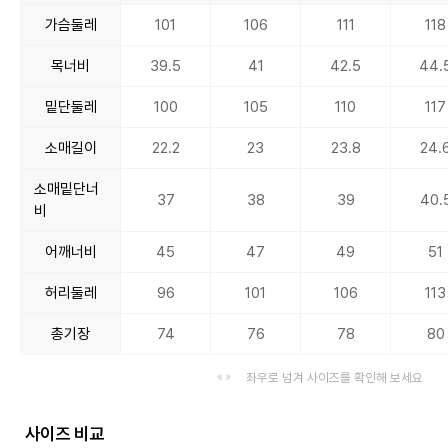
가슴둘레
101
106
111
118
목너비
39.5
41
42.5
44.
밑단둘레
100
105
110
117
소매길이
22.2
23
23.8
24.
소매밑단너
37
38
39
40.
비
어깨너비
45
47
49
51
허리둘레
96
101
106
113
총기장
74
76
78
80
좌우로 넘겨 사이즈를 확인해 보세요
사이즈 비교