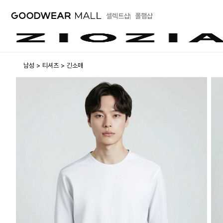
셀렉트샵
폴햄샵
남성
티셔츠
긴소매