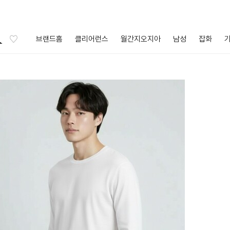
브랜드홈
클리어런스
월간지오지아
남성
잡화