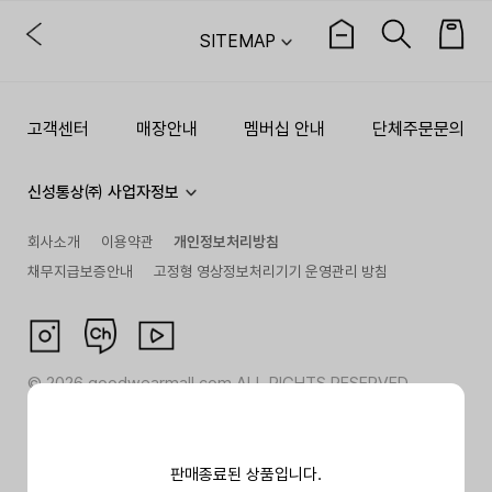
SITEMAP
고객센터
매장안내
멤버십 안내
단체주문문의
신성통상㈜ 사업자정보
회사소개
이용약관
개인정보처리방침
채무지급보증안내
고정형 영상정보처리기기 운영관리 방침
©
2026
goodwearmall.com ALL RIGHTS RESERVED
판매종료된 상품입니다.