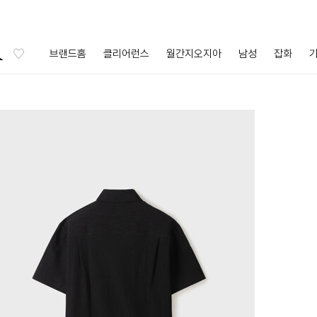
브랜드홈
클리어런스
월간지오지아
남성
잡화