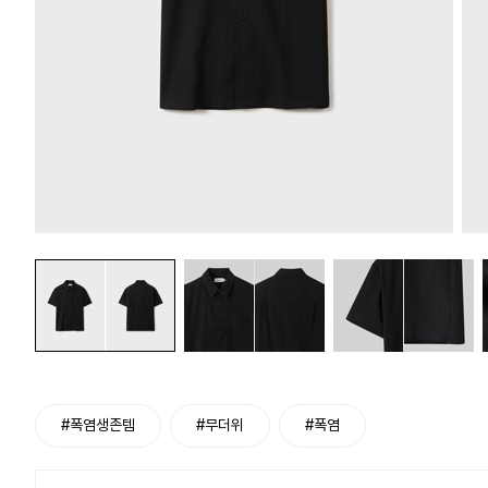
#폭염생존템
#무더위
#폭염