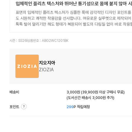
입체적인 플리츠 텍스처와 뛰어난 통기성으로 몸에 붙지 않아 시
표면의 입체적인 플리츠 텍스처가 심플한 룩에 감각적인 디자인 포인트를
도 시원하고 쾌적한 착용감을 선사합니다. 여유로운 실루엣으로 제작되어 
툭툭 털어 말리기만 해도 형태가 복원되어 별도의 다림질 없이 바로 착용할
시즌 :
SS26
상품번호 :
ABG2WC1201BK
지오지아
ZIOZIA
배송비
3,000원 (39,900원 이상 구매시 무료)
(도서산간 배송시 3,000원 추가)
포인트
299
P 적립예정