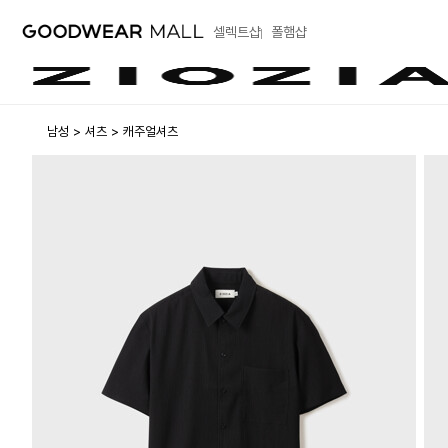
셀렉트샵
폴햄샵
남성
셔츠
캐주얼셔츠