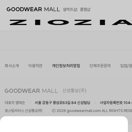
셀렉트샵
폴햄샵
회사소개
이용약관
개인정보처리방침
단체주문문의
입점/
신성통상(주)
대표자 염태순
서울 강동구 풍성로63길 84 신성빌딩
사업자등록번호 104-8
호스팅서비스 신성통상㈜
ⓒ 2026 goodwearmall.com ALL RIGHTS RES