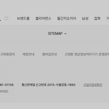
브랜드홈
클리어런스
월간지오지아
남성
잡화
SITEMAP
광고제휴문의
매장안내
멤버십안내
고정형 영상정보처리기기 운영관
1-01106
통신판매업 신고번호 2015-서울강동-1890
사업자정보확인
ERVED