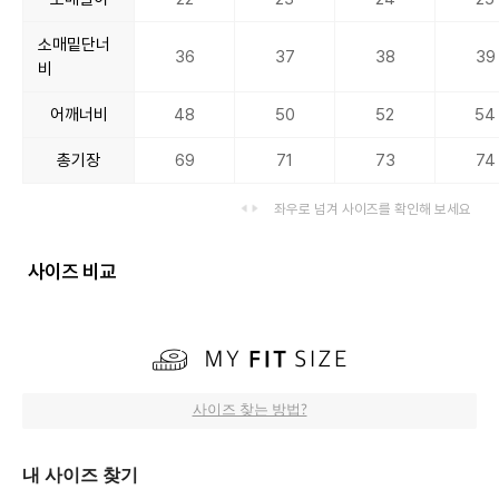
소매밑단너
36
37
38
39
비
어깨너비
48
50
52
54
총기장
69
71
73
74
좌우로 넘겨 사이즈를 확인해 보세요
사이즈 비교