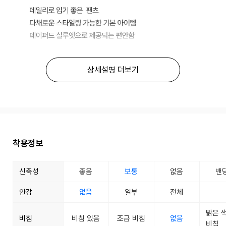
상세설명 더보기
착용정보
신축성
좋음
보통
없음
밴
안감
없음
일부
전체
밝은 
비침
비침 있음
조금 비침
없음
비침