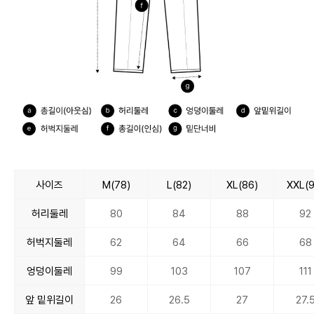
사이즈
M(78)
L(82)
XL(86)
XXL(9
허리둘레
80
84
88
92
허벅지둘레
62
64
66
68
엉덩이둘레
99
103
107
111
앞 밑위길이
26
26.5
27
27.