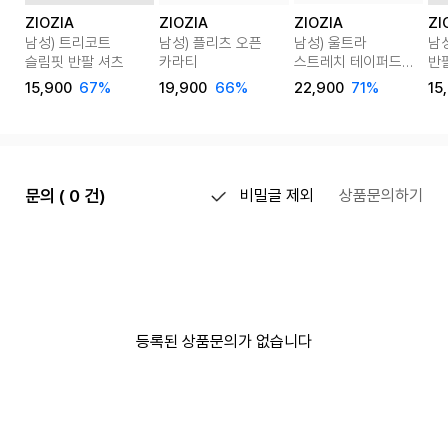
ZIOZIA
ZIOZIA
ZIOZIA
ZI
남성) 트리코트
남성) 플리츠 오픈
남성) 울트라
남
슬림핏 반팔 셔츠
카라티
스트레치 테이퍼드
반
핏 팬츠
15,900
67%
19,900
66%
22,900
71%
15
문의 ( 0 건)
비밀글 제외
상품문의하기
등록된 상품문의가 없습니다