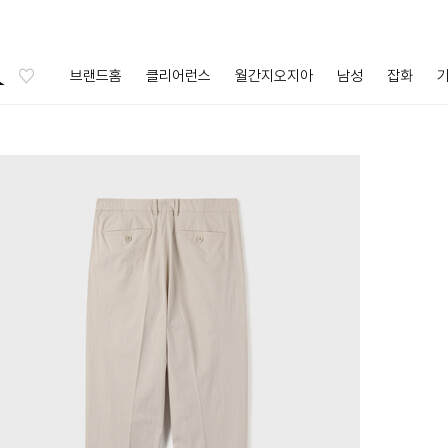
브랜드홈
클리어런스
월간지오지아
남성
잡화