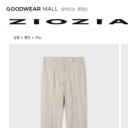
셀렉트샵
폴햄샵
남성
팬츠
치노