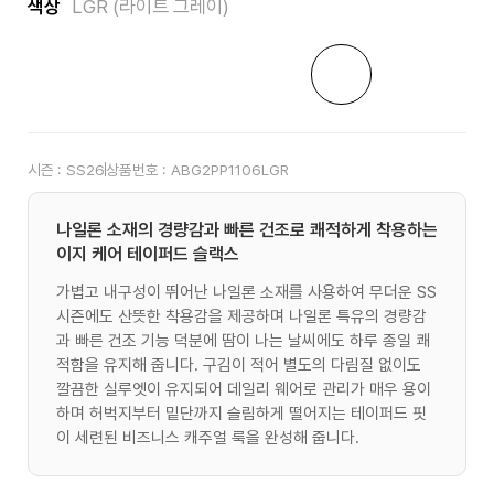
색상
LGR (라이트 그레이)
시즌 :
SS26
상품번호 :
ABG2PP1106LGR
나일론 소재의 경량감과 빠른 건조로 쾌적하게 착용하는
이지 케어 테이퍼드 슬랙스
가볍고 내구성이 뛰어난 나일론 소재를 사용하여 무더운 SS
시즌에도 산뜻한 착용감을 제공하며 나일론 특유의 경량감
과 빠른 건조 기능 덕분에 땀이 나는 날씨에도 하루 종일 쾌
적함을 유지해 줍니다. 구김이 적어 별도의 다림질 없이도
깔끔한 실루엣이 유지되어 데일리 웨어로 관리가 매우 용이
하며 허벅지부터 밑단까지 슬림하게 떨어지는 테이퍼드 핏
이 세련된 비즈니스 캐주얼 룩을 완성해 줍니다.