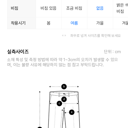
밝은 
비침
비침 있음
조금 비침
없음
비침
착용시기
봄
여름
가을
겨
좌우로 넘겨 사이즈를 확인해 보세요
실측사이즈
단위 : cm
소재 특성 및 측정 방법에 따라 약 1~3cm의 오차가 발생할 수 있으
며, 이는 불량 사유에 해당하지 않는 점 참고 부탁드립니다.