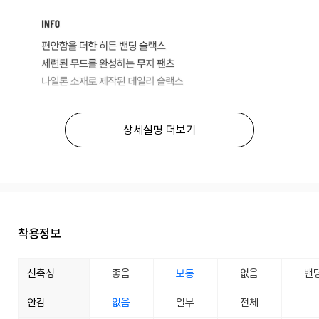
상세설명 더보기
착용정보
신축성
좋음
보통
없음
밴
안감
없음
일부
전체