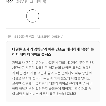
색상
DNV (다크 네이비)
시즌 :
SS26
상품번호 :
ABG2PP1106DNV
나일론 소재의 경량감과 빠른 건조로 쾌적하게 착용하는
이지 케어 테이퍼드 슬랙스
가볍고 내구성이 뛰어난 나일론 소재를 사용하여 무더운 SS
시즌에도 산뜻한 착용감을 제공하며 나일론 특유의 경량감
과 빠른 건조 기능 덕분에 땀이 나는 날씨에도 하루 종일 쾌
적함을 유지해 줍니다. 구김이 적어 별도의 다림질 없이도
깔끔한 실루엣이 유지되어 데일리 웨어로 관리가 매우 용이
하며 허벅지부터 밑단까지 슬림하게 떨어지는 테이퍼드 핏
이 세련된 비즈니스 캐주얼 룩을 완성해 줍니다.