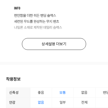
상세설명 더보기
착용정보
신축성
좋음
보통
없음
밴
안감
없음
일부
전체