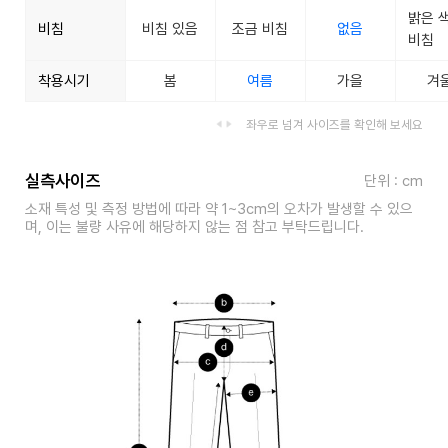
밝은 
비침
비침 있음
조금 비침
없음
비침
착용시기
봄
여름
가을
겨
좌우로 넘겨 사이즈를 확인해 보세요
실측사이즈
단위 : cm
소재 특성 및 측정 방법에 따라 약 1~3cm의 오차가 발생할 수 있으
며, 이는 불량 사유에 해당하지 않는 점 참고 부탁드립니다.