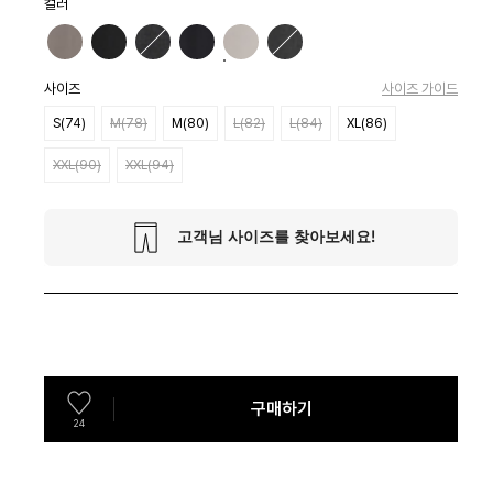
컬러
사이즈
사이즈 가이드
S(74)
M(78)
M(80)
L(82)
L(84)
XL(86)
XXL(90)
XXL(94)
구매하기
24