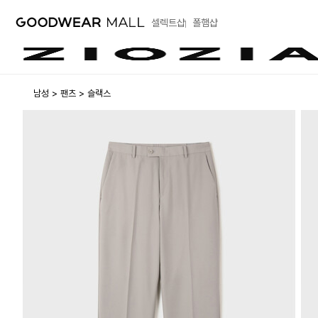
셀렉트샵
폴햄샵
남성
팬츠
슬랙스