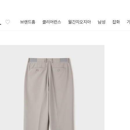
브랜드홈
클리어런스
월간지오지아
남성
잡화