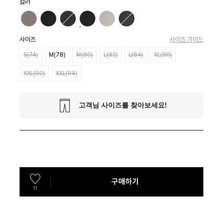
컬러
사이즈
사이즈 가이드
S(74)
M(78)
M(80)
L(82)
L(84)
XL(86)
XXL(90)
XXL(94)
구매하기
11