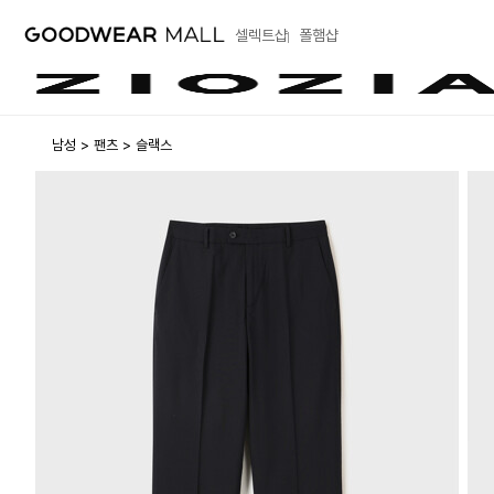
셀렉트샵
폴햄샵
남성
팬츠
슬랙스