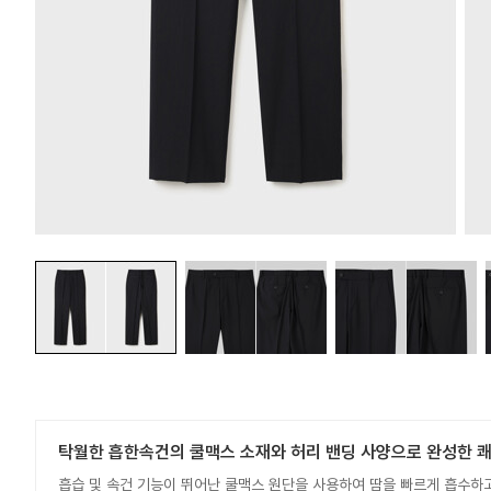
탁월한 흡한속건의 쿨맥스 소재와 허리 밴딩 사양으로 완성한 
흡습 및 속건 기능이 뛰어난 쿨맥스 원단을 사용하여 땀을 빠르게 흡수하