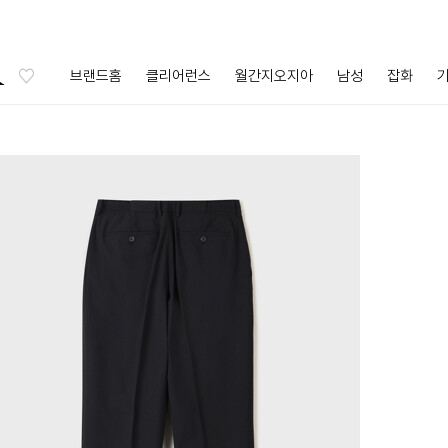
브랜드홈
클리어런스
월간지오지아
남성
잡화