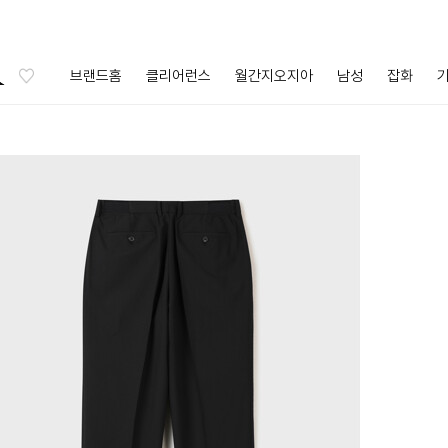
브랜드홈
클리어런스
월간지오지아
남성
잡화