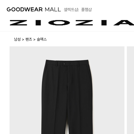
셀렉트샵
폴햄샵
남성
팬츠
슬랙스