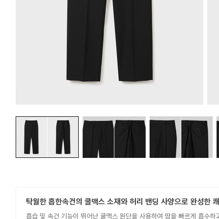
탁월한 흡한속건의 쿨맥스 소재와 허리 밴딩 사양으로 완성한 
흡습 및 속건 기능이 뛰어난 쿨맥스 원단을 사용하여 땀을 빠르게 흡수하