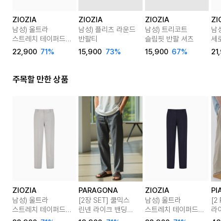
ZIOZIA
ZIOZIA
ZIOZIA
ZI
남성) 울트라
남성) 플리츠 라운드
남성) 트리코트
남
스트레치 테이퍼드
반팔티
슬림핏 반팔 셔츠
세
핏 팬츠
카
22,900
71%
15,900
73%
15,900
67%
21
주목할 만한 상품
ZIOZIA
PARAGONA
ZIOZIA
PI
남성) 울트라
[2장 SET] 쿨믹스
남성) 울트라
[2
스트레치 테이퍼드
린넨 라이크 밴딩
스트레치 테이퍼드
라
핏 팬츠
팬츠 M25LP102
핏 팬츠
팬츠