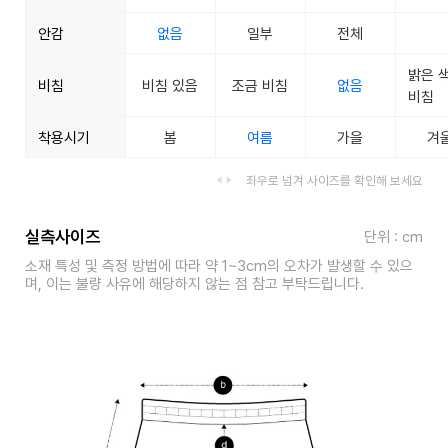
안감
없음
일부
전체
밝은 
비침
비침 있음
조금 비침
없음
비침
착용시기
봄
여름
가을
겨
좌우로 넘겨 사이즈를 확인해 보세요
실측사이즈
단위 : cm
소재 특성 및 측정 방법에 따라 약 1~3cm의 오차가 발생할 수 있으
며, 이는 불량 사유에 해당하지 않는 점 참고 부탁드립니다.