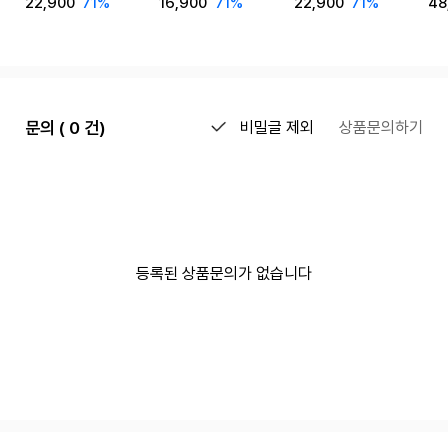
22,900
71%
16,900
71%
22,900
71%
48
문의 ( 0 건)
비밀글 제외
상품문의하기
등록된 상품문의가 없습니다