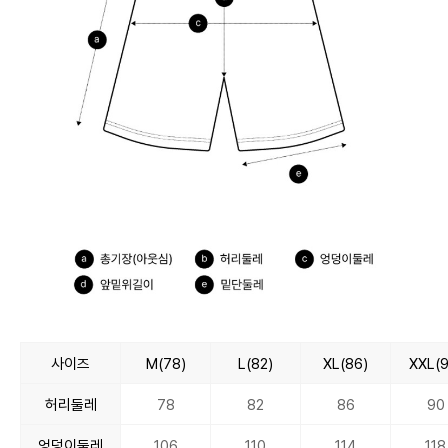
사이즈
M(78)
L(82)
XL(86)
XXL(9
허리둘레
78
82
86
90
엉덩이둘레
106
110
114
118