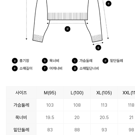
사이즈
M(95)
L(100)
XL(105)
XXL(1
가슴둘레
103
108
113
118
목너비
19.5
20
20.5
21
밑단둘레
83
88
93
98