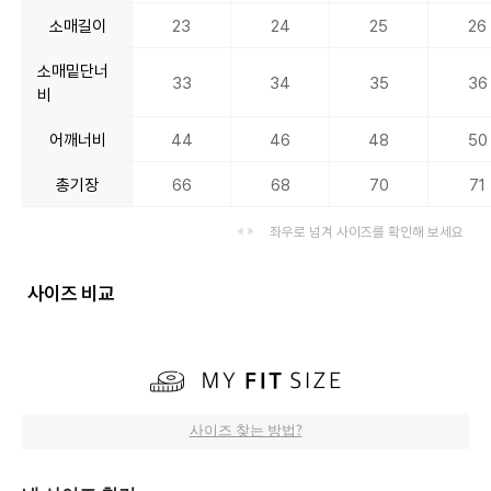
소매길이
23
24
25
26
소매밑단너
33
34
35
36
비
어깨너비
44
46
48
50
총기장
66
68
70
71
좌우로 넘겨 사이즈를 확인해 보세요
사이즈 비교