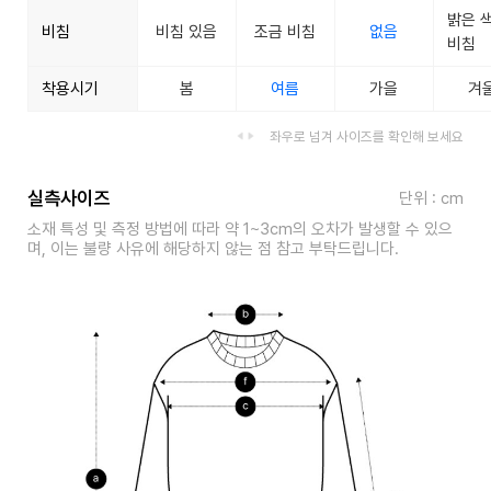
밝은 
비침
비침 있음
조금 비침
없음
비침
착용시기
봄
여름
가을
겨
좌우로 넘겨 사이즈를 확인해 보세요
실측사이즈
단위 : cm
소재 특성 및 측정 방법에 따라 약 1~3cm의 오차가 발생할 수 있으
며, 이는 불량 사유에 해당하지 않는 점 참고 부탁드립니다.