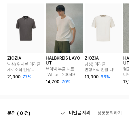
ZIOZIA
HALBKREIS LAYO
ZIOZIA
HA
UT
U
남성) 워셔블 미라쿨
남성) 미라쿨
브이넥 부클 니트
컴
세로조직 반팔
변형조직 반팔 니트
_White T20049
니트
카라티
21,900
77%
19,900
66%
T2
14,700
70%
17
문의 ( 0 건)
비밀글 제외
상품문의하기