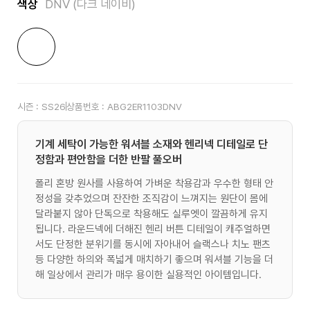
색상
DNV (다크 네이비)
시즌 :
SS26
상품번호 :
ABG2ER1103DNV
기계 세탁이 가능한 워셔블 소재와 헨리넥 디테일로 단
정함과 편안함을 더한 반팔 풀오버
폴리 혼방 원사를 사용하여 가벼운 착용감과 우수한 형태 안
정성을 갖추었으며 잔잔한 조직감이 느껴지는 원단이 몸에
달라붙지 않아 단독으로 착용해도 실루엣이 깔끔하게 유지
됩니다. 라운드넥에 더해진 헨리 버튼 디테일이 캐주얼하면
서도 단정한 분위기를 동시에 자아내어 슬랙스나 치노 팬츠
등 다양한 하의와 폭넓게 매치하기 좋으며 워셔블 기능을 더
해 일상에서 관리가 매우 용이한 실용적인 아이템입니다.