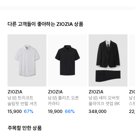
다른 고객들이 좋아하는 ZIOZIA 상품
ZIOZIA
ZIOZIA
ZIOZIA
ZI
남성) 트리코트
남성) 플리츠 오픈
남성) 세미 오버핏
남
슬림핏 반팔 셔츠
카라티
울라이크 셋업 BK
스
핏
15,900
67%
19,900
66%
348,000
22
주목할 만한 상품