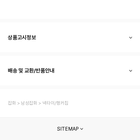
상품고시정보
배송 및 교환/반품안내
잡화
남성잡화
넥타이/행커칩
SITEMAP