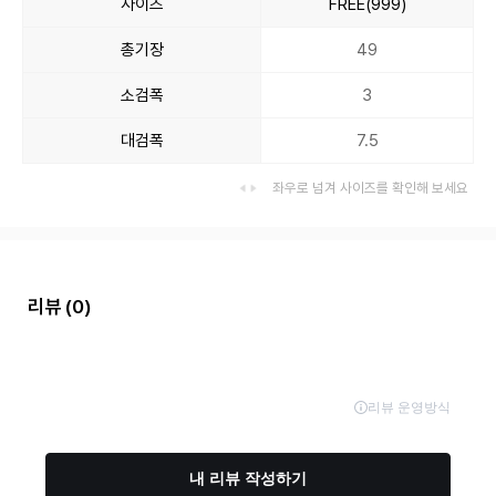
사이즈
FREE(999)
총기장
49
소검폭
3
대검폭
7.5
좌우로 넘겨 사이즈를 확인해 보세요
리뷰
(0)