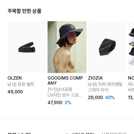
주목할 만한 상품
OLZEN
GOOGIMS COMP
ZIOZIA
NO
ANY
남성) 정장 벨트
남성) 지퍼 레지멘탈
파
[1+1]남녀공용
그레이 타이
버
49,000
UV차단 방수 스포츠
(5c
29,000
40%
13
아웃도어 서핑모자
47,900
2%
서핑햇 모자 11종