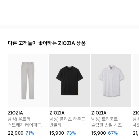
다른 고객들이 좋아하는 ZIOZIA 상품
ZIOZIA
ZIOZIA
ZIOZIA
ZI
남성) 울트라
남성) 플리츠 라운드
남성) 트리코트
남
스트레치 테이퍼드
반팔티
슬림핏 반팔 셔츠
세
핏 팬츠
카
22,900
71%
15,900
73%
15,900
67%
21