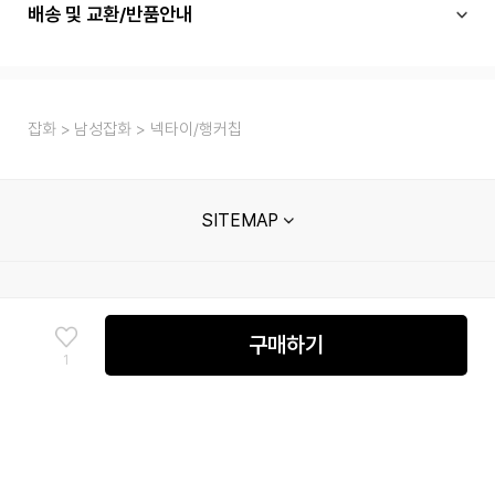
배송 및 교환/반품안내
잡화
남성잡화
넥타이/행커칩
SITEMAP
고객센터
매장안내
멤버십 안내
단체주문문의
구매하기
1
신성통상㈜ 사업자정보
회사소개
이용약관
개인정보처리방침
채무지급보증안내
고정형 영상정보처리기기 운영관리 방침