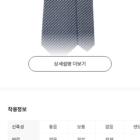
상세설명 더보기
착용정보
신축성
좋음
보통
없음
밴
안감
없음
일부
전체