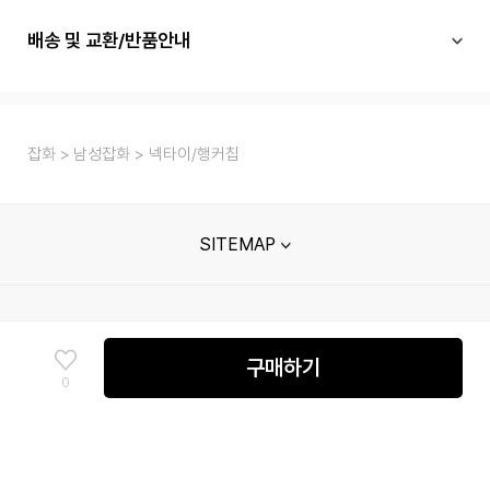
배송 및 교환/반품안내
잡화
남성잡화
넥타이/행커칩
SITEMAP
고객센터
매장안내
멤버십 안내
단체주문문의
구매하기
0
신성통상㈜ 사업자정보
회사소개
이용약관
개인정보처리방침
채무지급보증안내
고정형 영상정보처리기기 운영관리 방침