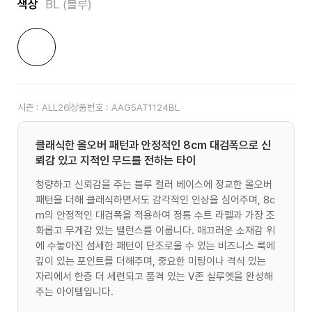
색상
BL (블루)
시즌 :
ALL26
상품번호 :
AAG5AT1124BL
클래식한 올오버 패턴과 안정적인 8cm 대검폭으로 신
뢰감 있고 지적인 무드를 전하는 타이
청량하고 신뢰감을 주는 블루 컬러 베이스에 정교한 올오버
패턴을 더해 클래식하면서도 감각적인 인상을 심어주며, 8c
m의 안정적인 대검폭을 적용하여 정통 수트 라펠과 가장 조
화롭고 무게감 있는 밸런스를 이룹니다. 매끄러운 소재감 위
에 수놓아진 섬세한 패턴이 단조로울 수 있는 비즈니스 룩에
깊이 있는 포인트를 더해주며, 중요한 미팅이나 격식 있는
자리에서 한층 더 세련되고 품격 있는 V존 실루엣을 완성해
주는 아이템입니다.