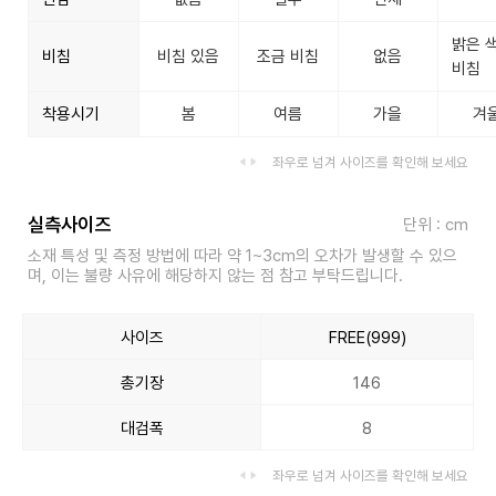
밝은 
비침
비침 있음
조금 비침
없음
비침
착용시기
봄
여름
가을
겨
좌우로 넘겨 사이즈를 확인해 보세요
실측사이즈
단위 : cm
소재 특성 및 측정 방법에 따라 약 1~3cm의 오차가 발생할 수 있으
며, 이는 불량 사유에 해당하지 않는 점 참고 부탁드립니다.
사이즈
FREE(999)
총기장
146
대검폭
8
좌우로 넘겨 사이즈를 확인해 보세요