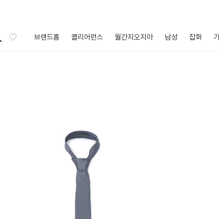
브랜드홈
클리어런스
월간지오지아
남성
잡화