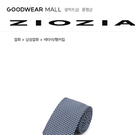
셀렉트샵
폴햄샵
잡화
남성잡화
넥타이/행커칩