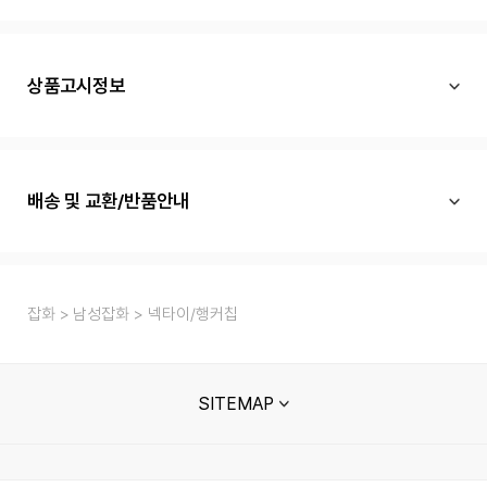
상품고시정보
배송 및 교환/반품안내
잡화
남성잡화
넥타이/행커칩
SITEMAP