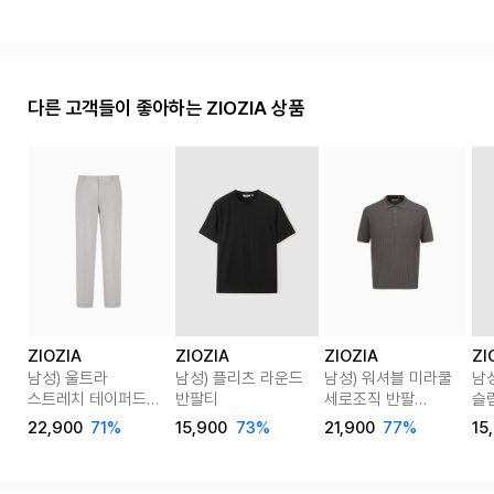
다른 고객들이 좋아하는 ZIOZIA 상품
ZIOZIA
ZIOZIA
ZIOZIA
ZI
남성) 울트라
남성) 플리츠 라운드
남성) 워셔블 미라쿨
남
스트레치 테이퍼드
반팔티
세로조직 반팔
슬
핏 팬츠
카라티
22,900
71%
15,900
73%
21,900
77%
15