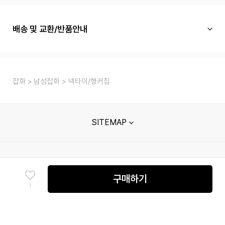
배송 및 교환/반품안내
잡화
남성잡화
넥타이/행커칩
SITEMAP
고객센터
매장안내
멤버십 안내
단체주문문의
구매하기
1
신성통상㈜ 사업자정보
회사소개
이용약관
개인정보처리방침