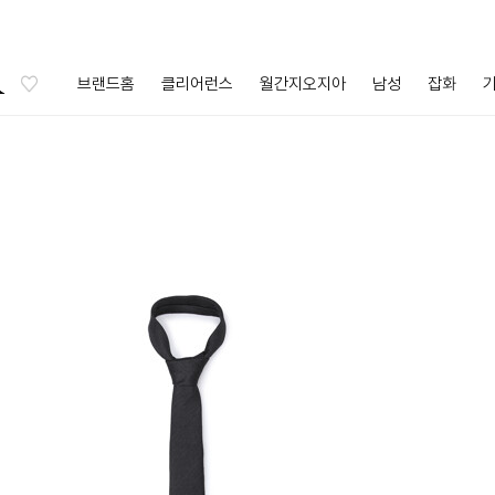
브랜드홈
클리어런스
월간지오지아
남성
잡화