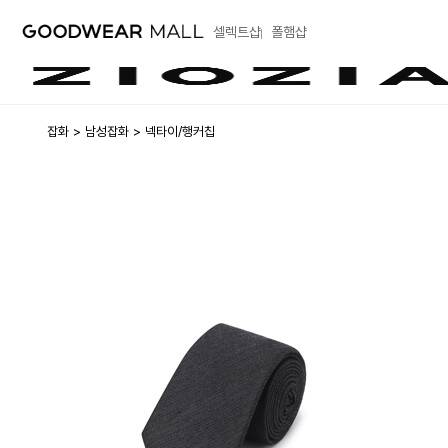
셀렉트샵
폴햄샵
잡화
남성잡화
넥타이/행커칩