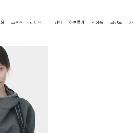
잡화
스포츠
라이프
랭킹
하루특가
신상품
브랜드
기