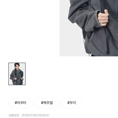
#아우터
#캐주얼
#무지
상품번호 :
1P2605182160941