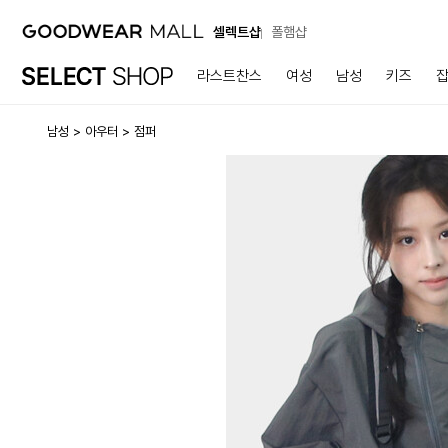
셀렉트샵
폴햄샵
라스트찬스
여성
남성
키즈
남성
아우터
점퍼