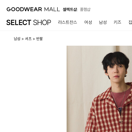
셀렉트샵
폴햄샵
라스트찬스
여성
남성
키즈
남성
셔츠
반팔