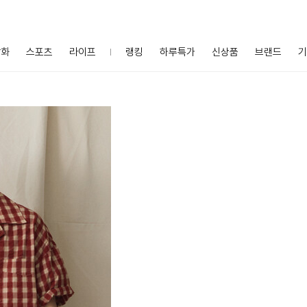
잡화
스포츠
라이프
랭킹
하루특가
신상품
브랜드
기