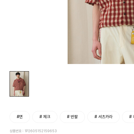
#면
# 체크
# 반팔
# 셔츠카라
#
상품번호 :
1P2605152159653