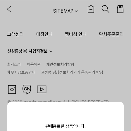
SITEMAP
고객센터
매장안내
멤버십 안내
단체주문문의
신성통상㈜ 사업자정보
회사소개
이용약관
개인정보처리방침
채무지급보증안내
고정형 영상정보처리기기 운영관리 방침
©
2026
goodwearmall.com ALL RIGHTS RESERVED
판매종료된 상품입니다.