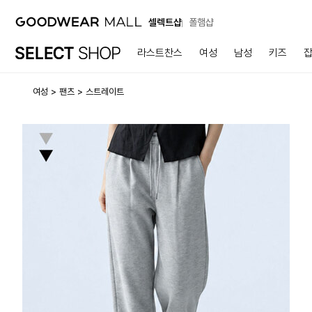
셀렉트샵
폴햄샵
라스트찬스
여성
남성
키즈
여성
팬츠
스트레이트