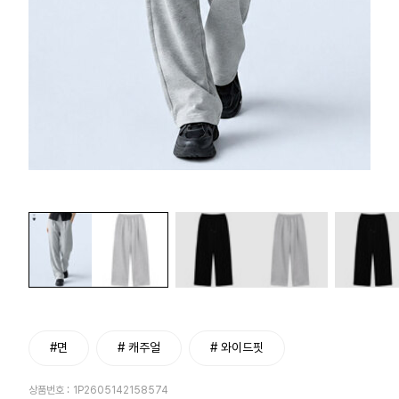
#면
# 캐주얼
# 와이드핏
상품번호 :
1P2605142158574