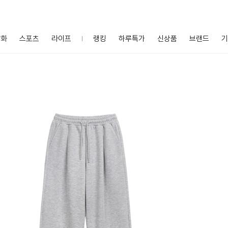
잡화
스포츠
라이프
랭킹
하루특가
신상품
브랜드
기