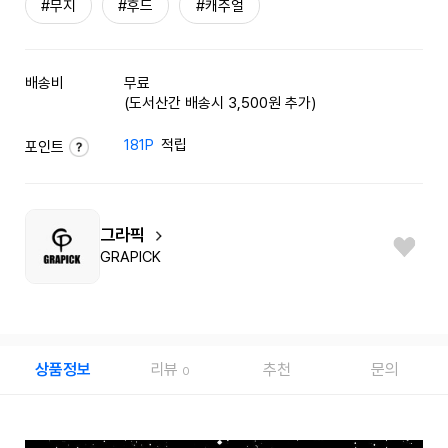
#무지
#후드
#캐주얼
배송비
무료
(도서산간 배송시 3,500원 추가)
181P
적립
포인트
그라픽
GRAPICK
상품정보
리뷰
추천
문의
0