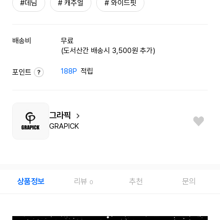
#데님
# 캐주얼
# 와이드핏
배송비
무료
(도서산간 배송시 3,500원 추가)
188P
적립
포인트
그라픽
GRAPICK
상품정보
리뷰
추천
문의
0