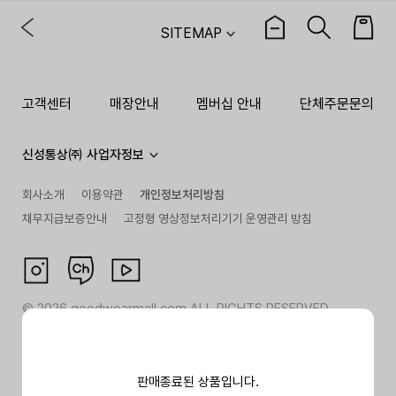
SITEMAP
고객센터
매장안내
멤버십 안내
단체주문문의
신성통상㈜ 사업자정보
회사소개
이용약관
개인정보처리방침
채무지급보증안내
고정형 영상정보처리기기 운영관리 방침
©
2026
goodwearmall.com ALL RIGHTS RESERVED
판매종료된 상품입니다.