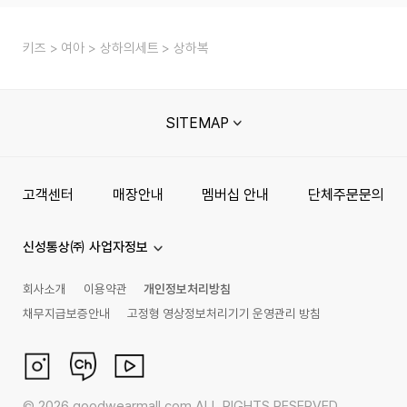
키즈
여아
상하의세트
상하복
SITEMAP
고객센터
매장안내
멤버십 안내
단체주문문의
신성통상㈜ 사업자정보
회사소개
이용약관
개인정보처리방침
채무지급보증안내
고정형 영상정보처리기기 운영관리 방침
©
2026
goodwearmall.com ALL RIGHTS RESERVED