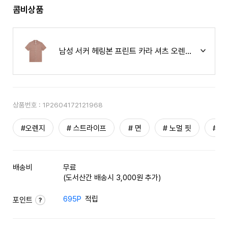
콤비상품
남성 서커 헤링본 프린트 카라 셔츠 오렌지 (A0C825
상품번호 :
1P2604172121968
#오렌지
# 스트라이프
# 면
# 노멀 핏
# 반
배송비
무료
(도서산간 배송시 3,000원 추가)
695P
적립
포인트