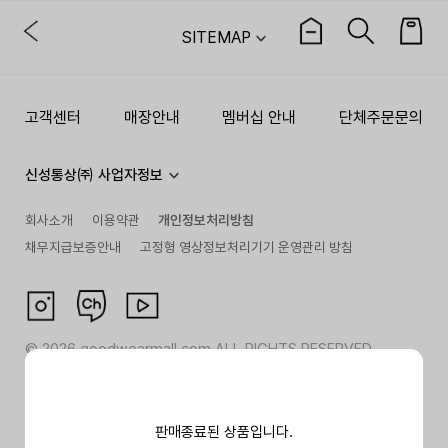
SITEMAP
고객센터
매장안내
멤버십 안내
단체주문문의
신성통상㈜ 사업자정보
회사소개
이용약관
개인정보처리방침
채무지급보증안내
고정형 영상정보처리기기 운영관리 방침
©
2026
goodwearmall.com ALL RIGHTS RESERVED
판매종료된 상품입니다.