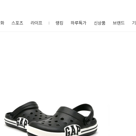
잡화
스포츠
라이프
랭킹
하루특가
신상품
브랜드
기