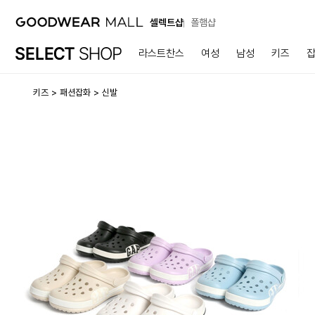
셀렉트샵
폴햄샵
라스트찬스
여성
남성
키즈
키즈
패션잡화
신발