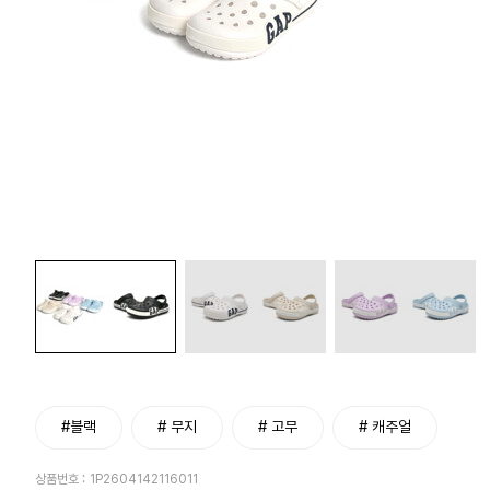
#블랙
# 무지
# 고무
# 캐주얼
상품번호 :
1P2604142116011