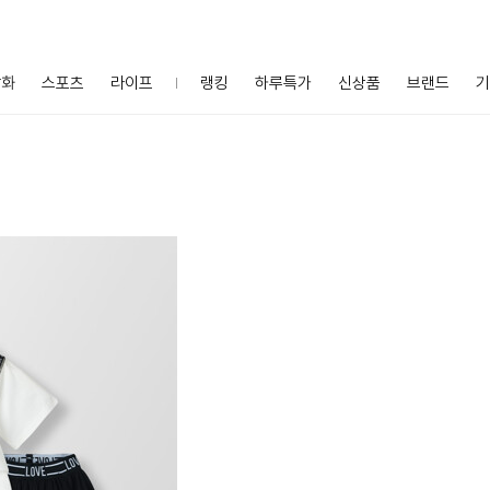
잡화
스포츠
라이프
랭킹
하루특가
신상품
브랜드
기