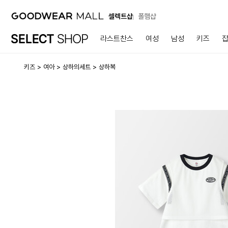
셀렉트샵
폴햄샵
라스트찬스
여성
남성
키즈
키즈
여아
상하의세트
상하복