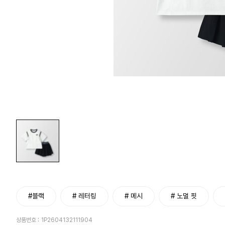
#블랙
# 레터링
# 메시
# 노멀 핏
상품번호 :
1P2604132111904