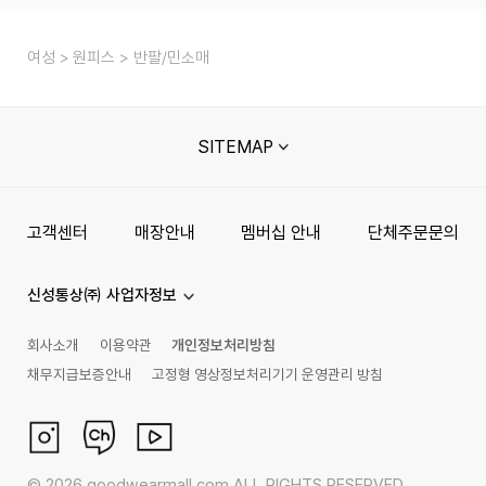
여성
원피스
반팔/민소매
SITEMAP
고객센터
매장안내
멤버십 안내
단체주문문의
신성통상㈜ 사업자정보
회사소개
이용약관
개인정보처리방침
채무지급보증안내
고정형 영상정보처리기기 운영관리 방침
©
2026
goodwearmall.com ALL RIGHTS RESERVED