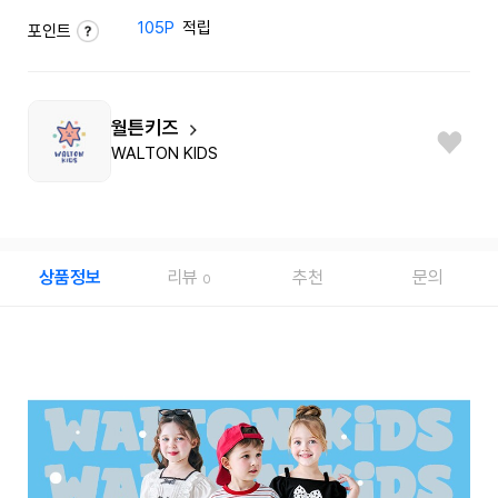
105P
적립
포인트
월튼키즈
WALTON KIDS
상품정보
리뷰
추천
문의
0