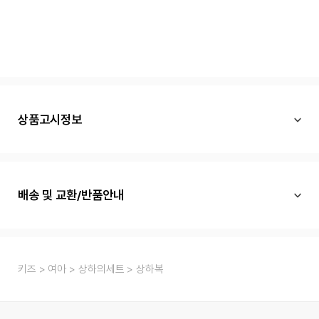
상품고시정보
배송 및 교환/반품안내
키즈
여아
상하의세트
상하복