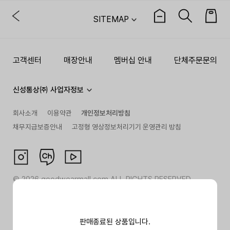
SITEMAP
고객센터
매장안내
멤버십 안내
단체주문문의
신성통상㈜ 사업자정보
회사소개
이용약관
개인정보처리방침
채무지급보증안내
고정형 영상정보처리기기 운영관리 방침
©
2026
goodwearmall.com ALL RIGHTS RESERVED
판매종료된 상품입니다.