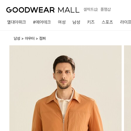
셀렉트샵
폴햄샵
열대야위크
#에어테크
여성
남성
키즈
스포츠
라이
남성
아우터
점퍼