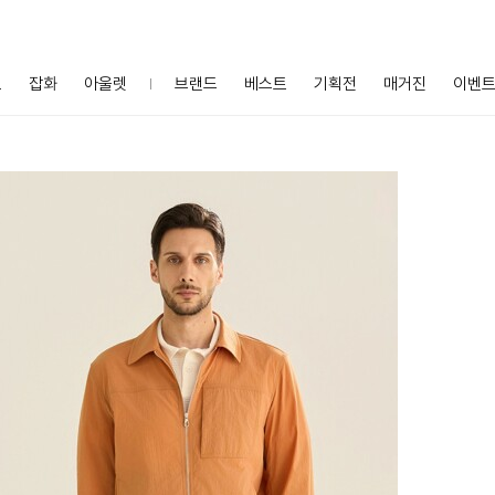
프
잡화
아울렛
브랜드
베스트
기획전
매거진
이벤