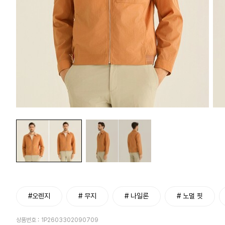
#오렌지
# 무지
# 나일론
# 노멀 핏
상품번호 :
1P2603302090709