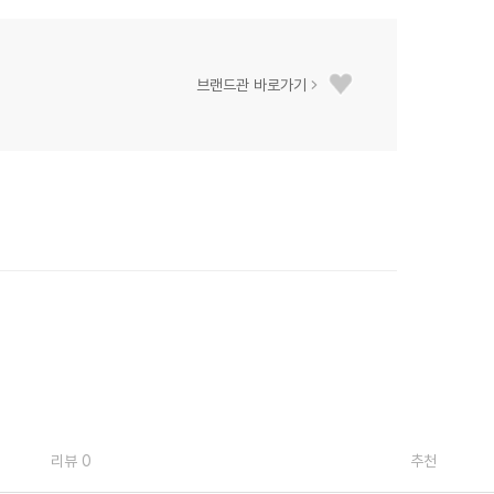
브랜드관 바로가기
리뷰 0
추천