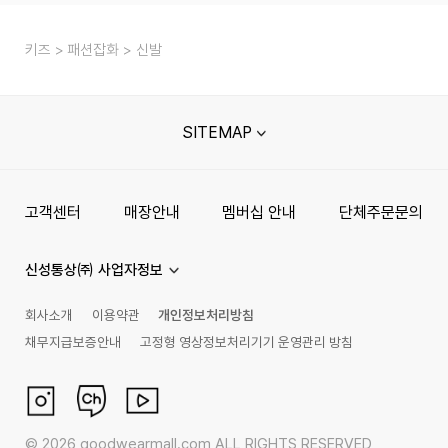
키즈
패션잡화
신발
SITEMAP
고객센터
매장안내
멤버십 안내
단체주문문의
신성통상㈜ 사업자정보
회사소개
이용약관
개인정보처리방침
채무지급보증안내
고정형 영상정보처리기기 운영관리 방침
©
2026
goodwearmall.com ALL RIGHTS RESERVED