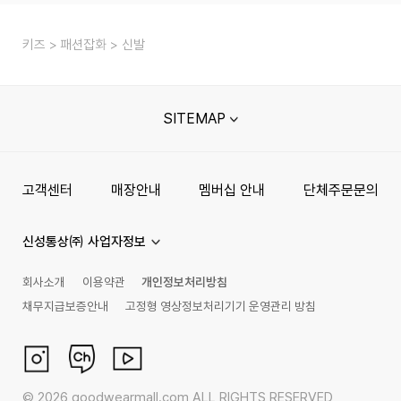
키즈
패션잡화
신발
SITEMAP
고객센터
매장안내
멤버십 안내
단체주문문의
신성통상㈜ 사업자정보
회사소개
이용약관
개인정보처리방침
채무지급보증안내
고정형 영상정보처리기기 운영관리 방침
©
2026
goodwearmall.com ALL RIGHTS RESERVED